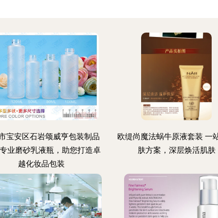
市宝安区石岩颂威亨包装制品
欧缇尚魔法蜗牛原液套装 一
 专业磨砂乳液瓶，助您打造卓
肤方案，深层焕活肌肤
越化妆品包装