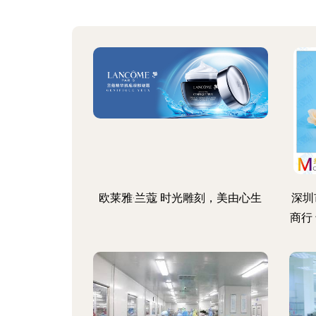
欧莱雅·兰蔻 时光雕刻，美由心生
深圳
商行