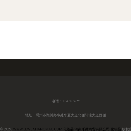
电话：1346262**
地址：禹州市颍川办事处华夏大道北侧轩辕大道西侧
 © 2026
WWW.LEWEISHANGMAO.COM
化妆品
河南乐微商贸有限公司
化妆品
版权